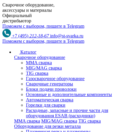
Сварочное оборудование,
аксессуары и материалы
Официальный
дистрибьютор
Поможем с выбором,
пишите в Telegram
+7 (495)
212-18-67
info@st-svarka.ru
Поможем с выбором,
пишите в Telegram
Каталог
Сварочное оборудование
MMA сварка
MIG/MAG сварка
TIG сварка
Газосварочное оборудование
Сварочные генераторы
Блоки подачи проволоки
Основные и дополнительные компоненты
Автоматическая сварка
Горелки для сварки
Расходные, запасные и прочие части для
оборудования ESAB (расходники)
MMA сварка
MIG/MAG сварка
TIG сварка
Оборудование для резки металла
Плазменная резка и плазморезы